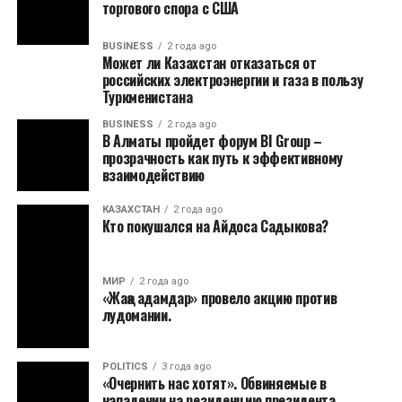
торгового спора с США
BUSINESS
2 года ago
Может ли Казахстан отказаться от
российских электроэнергии и газа в пользу
Туркменистана
BUSINESS
2 года ago
В Алматы пройдет форум BI Group –
прозрачность как путь к эффективному
взаимодействию
КАЗАХСТАН
2 года ago
Кто покушался на Айдоса Садыкова?
МИР
2 года ago
«Жаңа адамдар» провело акцию против
лудомании.
POLITICS
3 года ago
«Очернить нас хотят». Обвиняемые в
нападении на резиденцию президента