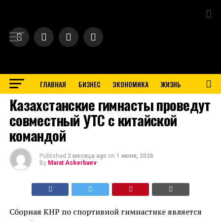
Exit mobile version
ГЛАВНАЯ
БИЗНЕС
ЭКОНОМИКА
ЖИЗНЬ
BUSINESS
Казахстанские гимнасты проведут
совместный УТС с китайской
командой
Published
2 месяца ago
on
1 июня, 2026
By
Marat Askerbaev
Сборная КНР по спортивной гимнастике является