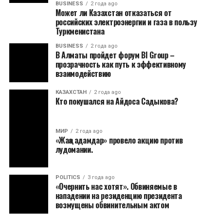
BUSINESS
2 года ago
Может ли Казахстан отказаться от
российских электроэнергии и газа в пользу
Туркменистана
BUSINESS
2 года ago
В Алматы пройдет форум BI Group –
прозрачность как путь к эффективному
взаимодействию
КАЗАХСТАН
2 года ago
Кто покушался на Айдоса Садыкова?
МИР
2 года ago
«Жаңа адамдар» провело акцию против
лудомании.
POLITICS
3 года ago
«Очернить нас хотят». Обвиняемые в
нападении на резиденцию президента
возмущены обвинительным актом