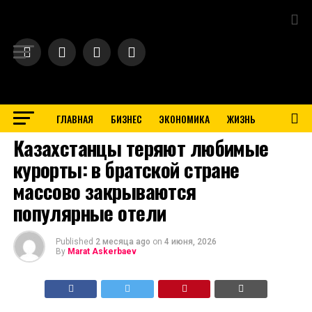
Exit mobile version
ГЛАВНАЯ
БИЗНЕС
ЭКОНОМИКА
ЖИЗНЬ
BUSINESS
Казахстанцы теряют любимые
курорты: в братской стране
массово закрываются
популярные отели
Published
2 месяца ago
on
4 июня, 2026
By
Marat Askerbaev