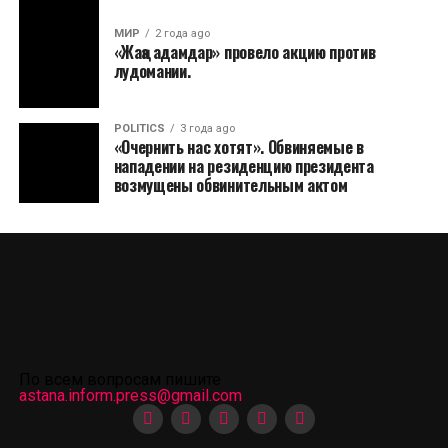
МИР
2 года ago
«Жаңа адамдар» провело акцию против
лудомании.
POLITICS
3 года ago
«Очернить нас хотят». Обвиняемые в
нападении на резиденцию президента
возмущены обвинительным актом
По всем вопросам пишите
astana.inform.press@gmail.com