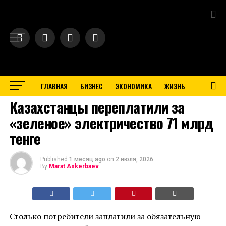
Exit mobile version
ГЛАВНАЯ
БИЗНЕС
ЭКОНОМИКА
ЖИЗНЬ
BUSINESS
Казахстанцы переплатили за
«зеленое» электричество 71 млрд
тенге
Published
1 месяц ago
on
2 июля, 2026
By
Marat Askerbaev
Столько потребители заплатили за обязательную