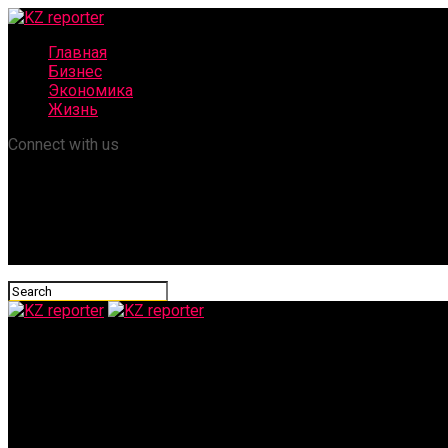
Главная
Бизнес
Экономика
Жизнь
Connect with us
KZ reporter
Казахстан собрался войти в тройку мировых экспортеров ново