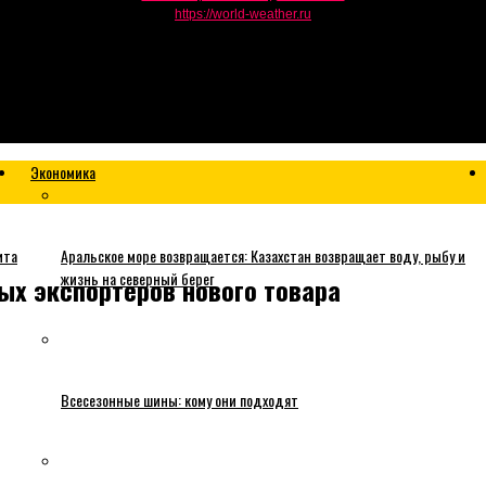
https://world-weather.ru
Экономика
ита
Аральское море возвращается: Казахстан возвращает воду, рыбу и
жизнь на северный берег
ых экспортеров нового товара
Всесезонные шины: кому они подходят