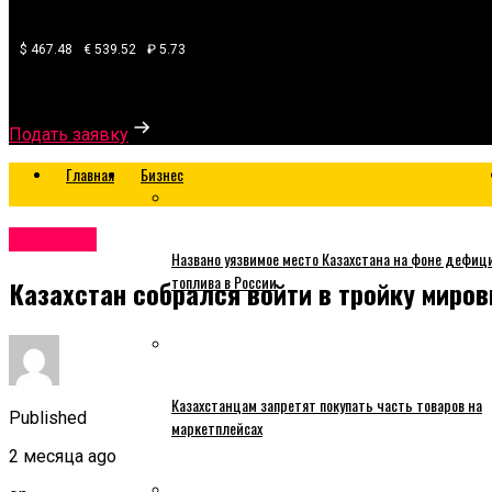
$ 467.48
€ 539.52
₽ 5.73
Узнайте, какой банк готов одобрить вам кредит
Подать заявку
Главная
Бизнес
Business
Названо уязвимое место Казахстана на фоне дефиц
топлива в России
Казахстан собрался войти в тройку миров
Казахстанцам запретят покупать часть товаров на
Published
маркетплейсах
2 месяца ago