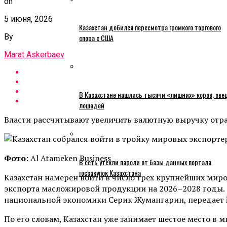
on
5 июня, 2026
Казахстан добился пересмотра громкого торгового
By
спора с США
Marat Askerbaev
В Казахстане нашлись тысячи «лишних» коров, ове
лошадей
Власти рассчитывают увеличить валютную выручку отр
Фото:
Al Atameken Business
В сеть утекли пароли от базы данных портала
госзакупок Казахстана
Казахстан намерен войти в число трех крупнейших миро
экспорта масложировой продукции на 2026–2028 годы. 
национальной экономики Серик Жумангарин, передает in
По его словам, Казахстан уже занимает шестое место в