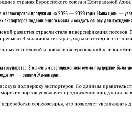
зиции в странах Европейского союза и Центральной Азии.
та масложировой продукции на 2026 — 2028 годы. Наша цель — увел
их экспортеров подсолнечного масла и создать основу для вхождени
ний развития отрасли стала диверсификация посевов. По
ревысят 4 миллиона гектаров, однако сегодня этот пока
енных технологий и повышение требований к агрономии,
вы государства. Его личным распоряжением сумма поддержки была уве
редита», — заявил Жумангарин.
нсовую поддержку экспортеров. По данным правительств
т морских портов усложняет продвижение продукции на 
кой переработки сельхозсырья, что позволяет увеличиват