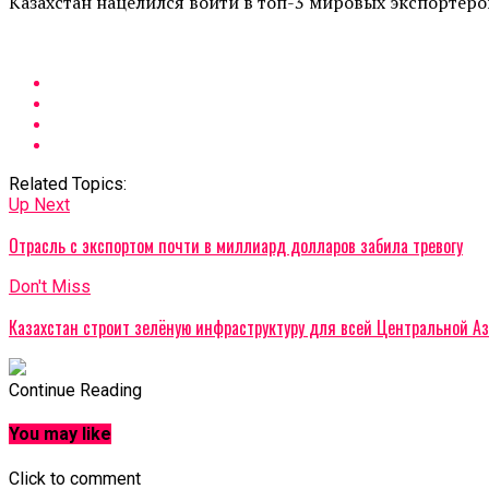
Казахстан нацелился войти в топ-3 мировых экспортер
Related Topics:
Up Next
Отрасль с экспортом почти в миллиард долларов забила тревогу
Don't Miss
Казахстан строит зелёную инфраструктуру для всей Центральной Аз
Continue Reading
You may like
Click to comment