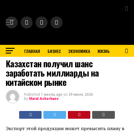
Exit mobile version
ГЛАВНАЯ
БИЗНЕС
ЭКОНОМИКА
ЖИЗНЬ
BUSINESS
Казахстан получил шанс
заработать миллиарды на
китайском рынке
Published
1 месяц ago
on
29 июня, 2026
By
Marat Askerbaev
Экспорт этой продукции может превысить плану в