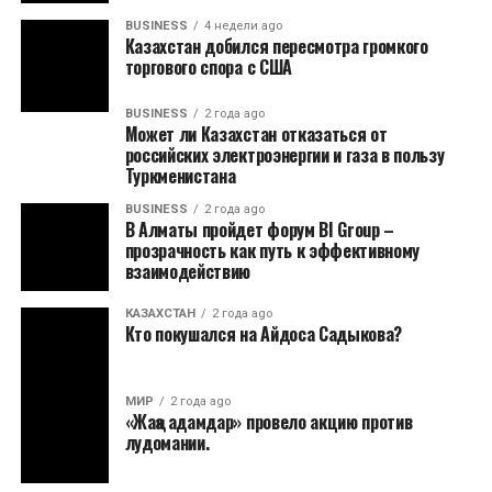
BUSINESS
4 недели ago
Казахстан добился пересмотра громкого
торгового спора с США
BUSINESS
2 года ago
Может ли Казахстан отказаться от
российских электроэнергии и газа в пользу
Туркменистана
BUSINESS
2 года ago
В Алматы пройдет форум BI Group –
прозрачность как путь к эффективному
взаимодействию
КАЗАХСТАН
2 года ago
Кто покушался на Айдоса Садыкова?
МИР
2 года ago
«Жаңа адамдар» провело акцию против
лудомании.