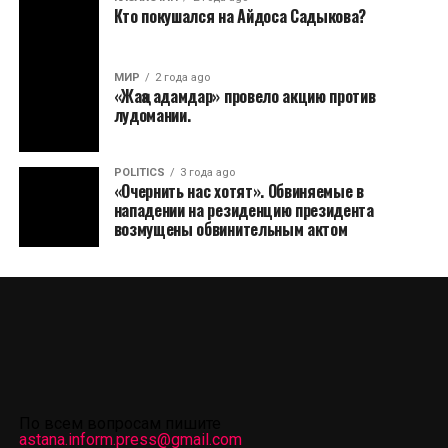
Кто покушался на Айдоса Садыкова?
МИР
2 года ago
«Жаңа адамдар» провело акцию против
лудомании.
POLITICS
3 года ago
«Очернить нас хотят». Обвиняемые в
нападении на резиденцию президента
возмущены обвинительным актом
По всем вопросам пишите
astana.inform.press@gmail.com