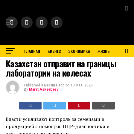
Exit mobile version
ГЛАВНАЯ
БИЗНЕС
ЭКОНОМИКА
ЖИЗНЬ
BUSINESS
Казахстан отправит на границы
лаборатории на колесах
Published
3 месяца ago
on
13 мая, 2026
By
Marat Askerbaev
Власти усиливают контроль за семенами и
продукцией с помощью ПЦР-диагностики и
электронных сертификатов.