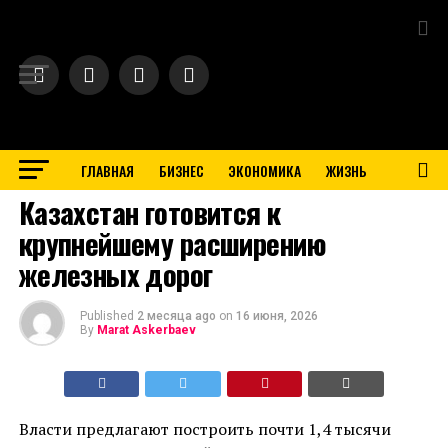
Exit mobile version
ГЛАВНАЯ
БИЗНЕС
ЭКОНОМИКА
ЖИЗНЬ
BUSINESS
Казахстан готовится к
крупнейшему расширению
железных дорог
Published
2 месяца ago
on
16 июня, 2026
By
Marat Askerbaev
Власти предлагают построить почти 1,4 тысячи