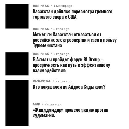
BUSINESS
1 месяц ago
Казахстан добился пересмотра громкого
торгового спора с США
BUSINESS
2 года ago
Может ли Казахстан отказаться от
российских электроэнергии и газа в пользу
Туркменистана
BUSINESS
2 года ago
В Алматы пройдет форум BI Group –
прозрачность как путь к эффективному
взаимодействию
КАЗАХСТАН
2 года ago
Кто покушался на Айдоса Садыкова?
МИР
2 года ago
«Жаңа адамдар» провело акцию против
лудомании.