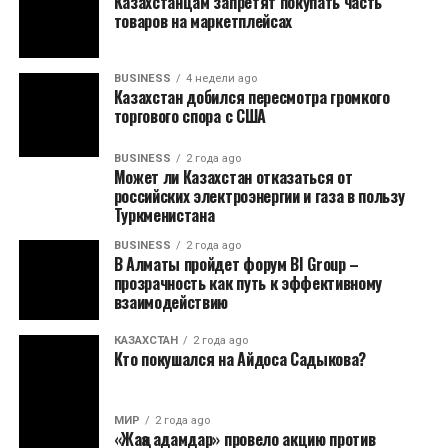
Казахстанцам запретят покупать часть
товаров на маркетплейсах
BUSINESS
4 недели ago
Казахстан добился пересмотра громкого
торгового спора с США
BUSINESS
2 года ago
Может ли Казахстан отказаться от
российских электроэнергии и газа в пользу
Туркменистана
BUSINESS
2 года ago
В Алматы пройдет форум BI Group –
прозрачность как путь к эффективному
взаимодействию
КАЗАХСТАН
2 года ago
Кто покушался на Айдоса Садыкова?
МИР
2 года ago
«Жаңа адамдар» провело акцию против