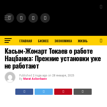
Exit mobile version
ГЛАВНАЯ
БИЗНЕС
ЭКОНОМИКА
ЖИЗНЬ
BUSINESS
Касым-Жомарт Токаев о работе
Нацбанка: Прежние установки уже
не работают
Published
2 года ago
on
28 января, 2025
By
Marat Askerbaev