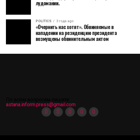
лудомании.
POLITICS
3 года ago
«Очернить нас хотят». Обвиняемые в
нападении на резиденцию президента
возмущены обвинительным актом
По всем вопросам пишите
astana.inform.press@gmail.com