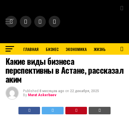
Exit mobile version
ГЛАВНАЯ
БИЗНЕС
ЭКОНОМИКА
ЖИЗНЬ
BUSINESS
Какие виды бизнеса
перспективны в Астане, рассказал
аким
Published
8 месяцев ago
on
22 декабря, 2025
By
Marat Askerbaev