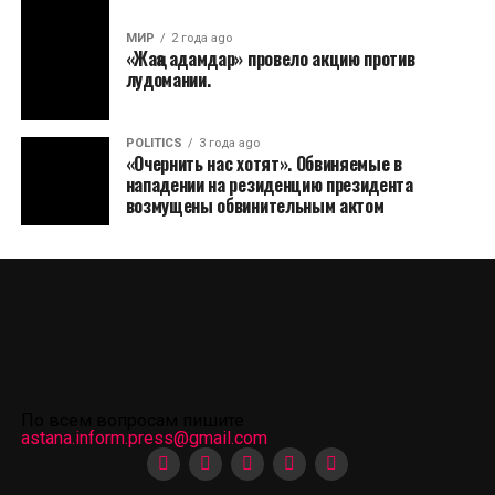
МИР
2 года ago
«Жаңа адамдар» провело акцию против
лудомании.
POLITICS
3 года ago
«Очернить нас хотят». Обвиняемые в
нападении на резиденцию президента
возмущены обвинительным актом
По всем вопросам пишите
astana.inform.press@gmail.com