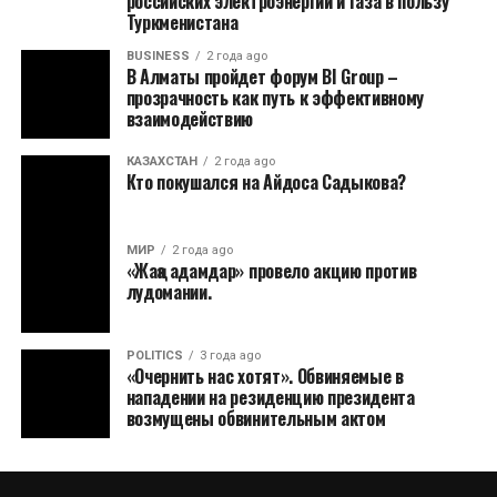
российских электроэнергии и газа в пользу
Туркменистана
BUSINESS
2 года ago
В Алматы пройдет форум BI Group –
прозрачность как путь к эффективному
взаимодействию
КАЗАХСТАН
2 года ago
Кто покушался на Айдоса Садыкова?
МИР
2 года ago
«Жаңа адамдар» провело акцию против
лудомании.
POLITICS
3 года ago
«Очернить нас хотят». Обвиняемые в
нападении на резиденцию президента
возмущены обвинительным актом