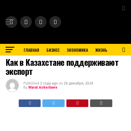
Exit mobile version
ГЛАВНАЯ
БИЗНЕС
ЭКОНОМИКА
ЖИЗНЬ
BUSINESS
Как в Казахстане поддерживают
экспорт
Published
2 года ago
on
26 декабря, 2024
By
Marat Askerbaev