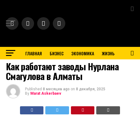
Exit mobile version
ГЛАВНАЯ
БИЗНЕС
ЭКОНОМИКА
ЖИЗНЬ
BUSINESS
Как работают заводы Нурлана
Смагулова в Алматы
Published
8 месяцев ago
on
8 декабря, 2025
By
Marat Askerbaev