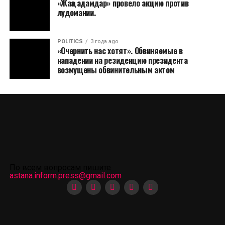
«Жаңа адамдар» провело акцию против
лудомании.
POLITICS
3 года ago
«Очернить нас хотят». Обвиняемые в
нападении на резиденцию президента
возмущены обвинительным актом
По всем вопросам пишите
astana.inform.press@gmail.com