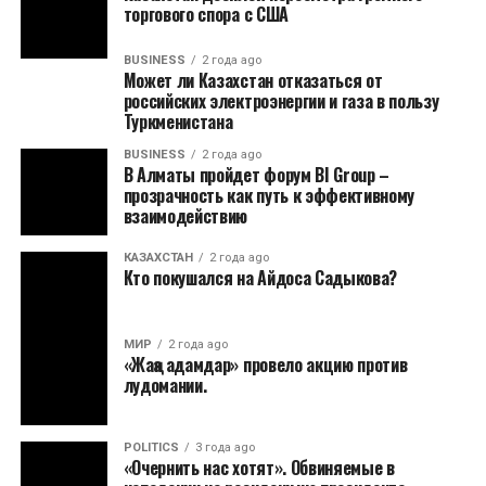
торгового спора с США
BUSINESS
2 года ago
Может ли Казахстан отказаться от
российских электроэнергии и газа в пользу
Туркменистана
BUSINESS
2 года ago
В Алматы пройдет форум BI Group –
прозрачность как путь к эффективному
взаимодействию
КАЗАХСТАН
2 года ago
Кто покушался на Айдоса Садыкова?
МИР
2 года ago
«Жаңа адамдар» провело акцию против
лудомании.
POLITICS
3 года ago
«Очернить нас хотят». Обвиняемые в