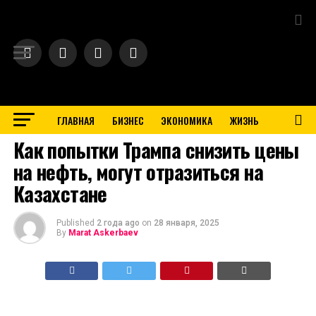
Exit mobile version
ГЛАВНАЯ
БИЗНЕС
ЭКОНОМИКА
ЖИЗНЬ
BUSINESS
Как попытки Трампа снизить цены
на нефть, могут отразиться на
Казахстане
Published
2 года ago
on
28 января, 2025
By
Marat Askerbaev