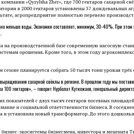
, в компании «Qyzylsha Zher», где 700 гектаров сахарной
итории в 2000 гектаров установлены 37 дождевальных агре
ьтате, агропредприятие полностью перевело производст
но меньше воды. Экономия составляет, минимум, 30-40%. При этом в
.
 на производственной базе современную насосную станц
темам орошения. Кроме того, в этом году агрокомплекс
м сезоне планируется собрать 50 тысяч тонн урожая трёх 
выращиванию сахарной свёклы в регионе. В прошлом году мы постави
 100 гектаров», – говорит Нурболат Куткожаев, генеральный директо
х показателей с двух тысяч гектаров посевных площадей
мание и социальной ответственности бизнеса. В соседнем
да и установила новый трансформатор. До этого дошкол
ой бизнес-экосистемы бизнесмена, инвестора и мецената 