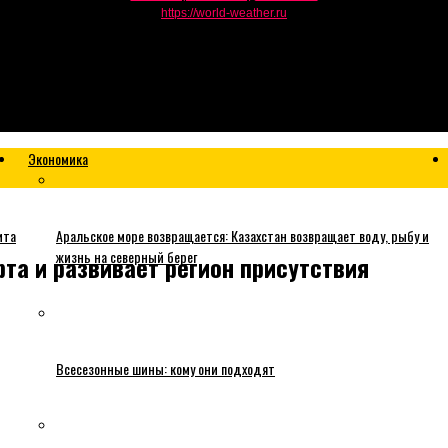
https://world-weather.ru
Экономика
ита
Аральское море возвращается: Казахстан возвращает воду, рыбу и
жизнь на северный берег
та и развивает регион присутствия
Всесезонные шины: кому они подходят