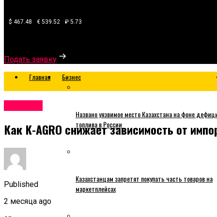
$ 467.48
€ 539.52
₽ 5.73
Узнайте, какой банк готов одобрить вам кредит
Подать заявку
Главная
Бизнес
Business
Названо уязвимое место Казахстана на фоне дефиц
топлива в России
Как К-AGRO снижает зависимость от импор
Казахстанцам запретят покупать часть товаров на
Published
маркетплейсах
2 месяца ago