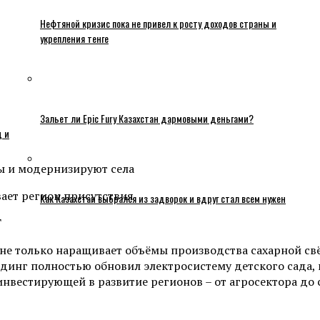
Нефтяной кризис пока не привел к росту доходов страны и
укрепления тенге
Зальет ли Epic Fury Казахстан дармовыми деньгами?
ц и
лы и модернизируют села
Как Казахстан выбрался из задворок и вдруг стал всем нужен
T
 не только наращивает объёмы производства сахарной свё
лдинг полностью обновил электросистему детского сада, 
нвестирующей в развитие регионов – от агросектора до с