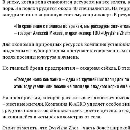
В эпоху, когда вода становится ресурсом на вес золота
пора. На полях трудятся около 40 специалистов. На терр
внедрили инновационную систему «спринклер». В резул
«По сравнению с поливом по арыкам, мы расходуем значитель
– говорит Алексей Михеев, гидроинженер ТОО «Qyzylsha Zher»
Для экономии природных ресурсов компания установила
подземным трубопроводам поступает к современным сис
полях посеяны кукуруза и ячмень.
Но главный бренд предприятия – сахарная свёкла. В это
«Сегодня наша компания – одна из крупнейших площадок по 
этом году увеличили посевные площади сладкого корня ещё на
На предприятии, которое рассчитывает добиться высоки
– местные жители. Компания K-AGRO уделяет особое вни
средства полностью обновила электросети детского са
находящейся в четырёх километрах от села.
Стоит отметить, что Qyzylsha Zher – часть более широк