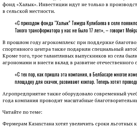
фонд «Халык». Инвестиции идут не только в производс
в сельской местности.
«С приходом фонда “Халык” Тимура Кулибаева в селе появилос
Такого трансформатора у нас не было 17 лет», – говорит Мей
В прошлом году агрокомплекс при поддержке благотво
спортивного центра также подарили специальный автоб
Кроме того, трое талантливых выпускников из села бы
агрономами и внести вклад в развитие отечественного 
«С тех пор, как пришла эта компания, в Белбасаре многое из
площадку для скачек, развивают кокпар. Теперь хотят провод
Агропредприятие также оборудовало современный учебн
года компания проводит масштабные благотворительные
Читайте по теме:
Фермерам Казахстана хотят увеличить сроки льготных 