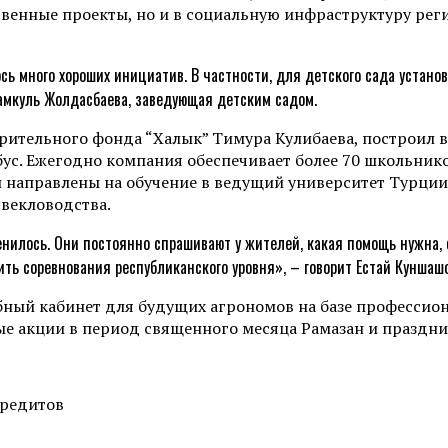
твенные проекты, но и в социальную инфраструктуру ре
ь много хороших инициатив. В частности, для детского сада установ
рамкуль Жолдасбаева, заведующая детским садом.
рительного фонда “Халык” Тимура Кулибаева, построил 
ус. Ежегодно компания обеспечивает более 70 школьнико
ли направлены на обучение в ведущий университет Турци
свекловодства.
менилось. Они постоянно спрашивают у жителей, какая помощь нужна,
ить соревнования республиканского уровня», – говорит Естай Куншашо
ый кабинет для будущих агрономов на базе профессион
 акции в период священного месяца Рамазан и праздник
кредитов