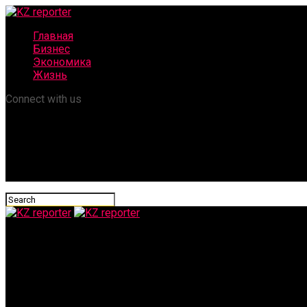
Главная
Бизнес
Экономика
Жизнь
Connect with us
KZ reporter
Как К-AGRO снижает зависимость от импорта и развивает рег