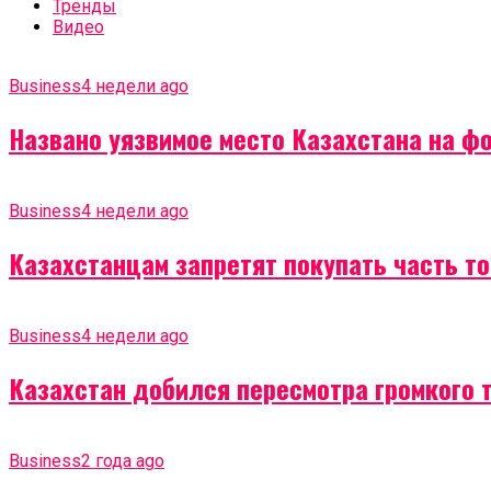
Тренды
Видео
Business
4 недели ago
Названо уязвимое место Казахстана на ф
Business
4 недели ago
Казахстанцам запретят покупать часть т
Business
4 недели ago
Казахстан добился пересмотра громкого 
Business
2 года ago