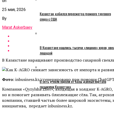
on
25 мая, 2026
Казахстан добился пересмотра громкого торгового
By
спора с США
Marat Askerbaev
В Казахстане нашлись тысячи «лишних» коров, ове
лошадей
В Казахстане наращивают производство сахарной свек
Фото:
inbusiness.kz/сгенерировано при помощи ChatGP
В сеть утекли пароли от базы данных портала
госзакупок Казахстана
Компания «Qyzylsha Zher», входящая в холдинг K-AGRO,
но и помогает развивать близлежащие сёла. Так, агрохо
компании, ставшей частью более широкой экосистемы, и
инициатива, передает inbusiness.kz.