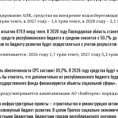
идирование АПК, средства на внедрение водосберегающи
лн тенге, в 2027 году – 1,6 трлн тенге, в 2028 году – 2,1 
, изъятия 879,9 млрд тенге. В 2028 году Павлодарская область стане
 средств республиканского бюджета в среднем снизится с 50,7% до 
ов по бюджету развития будет осуществляться с учетом результатов
ичивается: 2026 году 1,7 трлн тенге, 2027 году 3,2 трлн т
ль обеспеченности СРС составит 69,2%. В 2026 году средства будут
ь бы отметить, что дополнительно из республиканского бюджета буд
государственного фонда финансируются объекты социальной сферы», 
предусматривается капитализация АО «Байтерек» порядка
а инфраструктурные проекты – строительство и реконструкция автом
 совокупный бюджет развития. В целом Прогноз социально-экономиче
астными бюджетами, бюджетами городов республиканского значения,