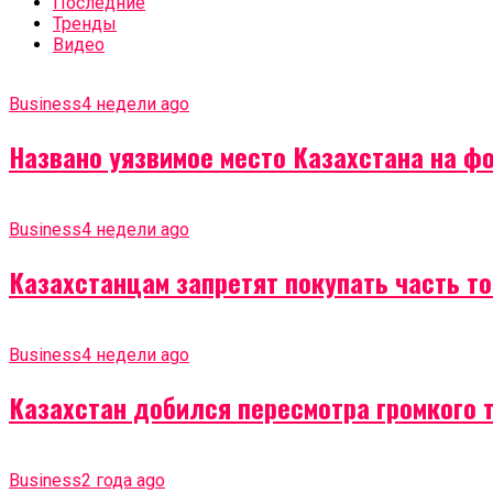
Последние
Тренды
Видео
Business
4 недели ago
Названо уязвимое место Казахстана на ф
Business
4 недели ago
Казахстанцам запретят покупать часть т
Business
4 недели ago
Казахстан добился пересмотра громкого 
Business
2 года ago