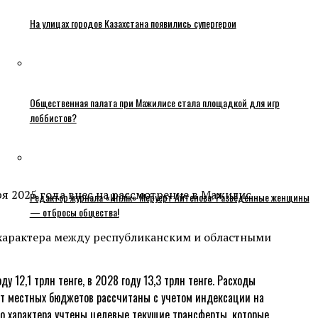
На улицах городов Казахстана появились супергерои
Общественная палата при Мажилисе стала площадкой для игр
лоббистов?
я 2025 года внес на рассмотрение в Мажилис
Редактор журнала «Игілік» Меруерт Айтенова: Разведенные женщины
— отбросы общества!
 характера между республиканским и областными
 12,1 трлн тенге, в 2028 году 13,3 трлн тенге. Расходы
атрат местных бюджетов рассчитаны с учетом индексации на
го характера учтены целевые текущие трансферты, которые