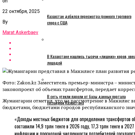
on
22 октября, 2025
Казахстан добился пересмотра громкого торгового
By
спора с США
Marat Askerbaev
В Казахстане нашлись тысячи «лишних» коров, ове
лошадей
Фото: Zakon.kz Заместитель премьер-министра – минис
законопроект об объемах трансфертов, передает коррес
В сеть утекли пароли от базы данных портала
Жумангарин отметил, что на рассмотрение в Мажилис в
госзакупок Казахстана
бюджетами, бюджетами городов республиканского значе
«Доходы местных бюджетов для определения трансфертов общего
составили 14,9 трлн тенге в 2026 году, 17,3 трлн тенге в 20
инфляцию и прогнозной численности потребителей государств