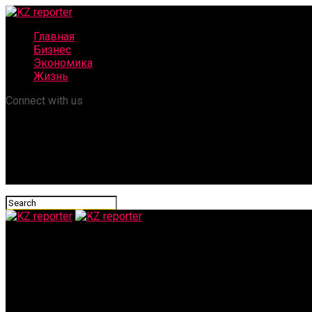
Главная
Бизнес
Экономика
Жизнь
Connect with us
KZ reporter
Жумангарин представил в Мажилисе план развития регионов 