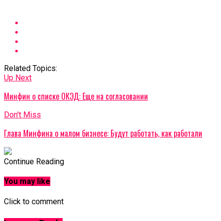
Related Topics:
Up Next
Минфин о списке ОКЭД: Еще на согласовании
Don't Miss
Глава Минфина о малом бизнесе: Будут работать, как работали
Continue Reading
You may like
Click to comment