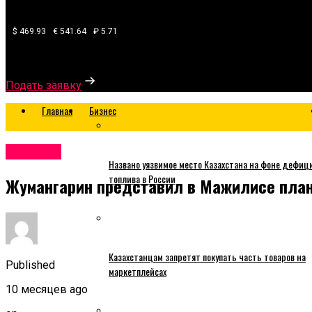
$ 469.93
€ 541.64
₽ 5.71
Узнайте, какой банк готов одобрить вам кредит
Подать заявку
Главная
Бизнес
Business
Названо уязвимое место Казахстана на фоне дефиц
топлива в России
Жумангарин представил в Мажилисе план 
Казахстанцам запретят покупать часть товаров на
Published
маркетплейсах
10 месяцев ago