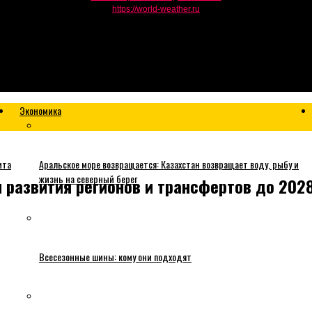
https://world-weather.ru
Экономика
ита
Аральское море возвращается: Казахстан возвращает воду, рыбу и
жизнь на северный берег
развития регионов и трансфертов до 202
Всесезонные шины: кому они подходят