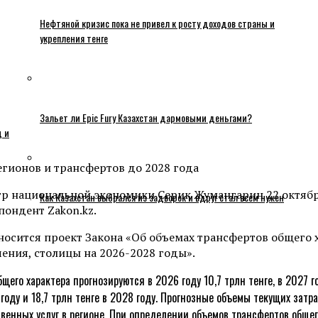
Нефтяной кризис пока не привел к росту доходов страны и
укрепления тенге
Зальет ли Epic Fury Казахстан дармовыми деньгами?
ц и
тр национальной экономики Серик Жумангарин 22 октябр
Как Казахстан выбрался из задворок и вдруг стал всем нужен
пондент Zakon.kz.
носится проект Закона «Об объемах трансфертов общего
ния, столицы на 2026-2028 годы».
 характера прогнозируются в 2026 году 10,7 трлн тенге, в 2027 году
27 году и 18,7 трлн тенге в 2028 году. Прогнозные объемы текущих з
енных услуг в регионе. При определении объемов трансфертов обще