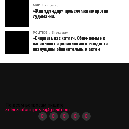
МИР
2 года ago
«Жаңа адамдар» провело акцию против
лудомании.
POLITICS
3 года ago
«Очернить нас хотят». Обвиняемые в
нападении на резиденцию президента
возмущены обвинительным актом
По всем вопросам пишите
astana.inform.press@gmail.com