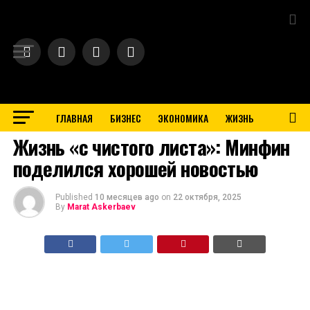
Exit mobile version
ГЛАВНАЯ
БИЗНЕС
ЭКОНОМИКА
ЖИЗНЬ
BUSINESS
Жизнь «с чистого листа»: Минфин
поделился хорошей новостью
Published
10 месяцев ago
on
22 октября, 2025
By
Marat Askerbaev