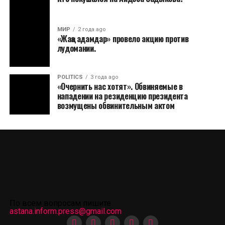
МИР
2 года ago
«Жаңа адамдар» провело акцию против
лудомании.
POLITICS
3 года ago
«Очернить нас хотят». Обвиняемые в
нападении на резиденцию президента
возмущены обвинительным актом
По всем вопросам пишите
astana.inform.press@gmail.com