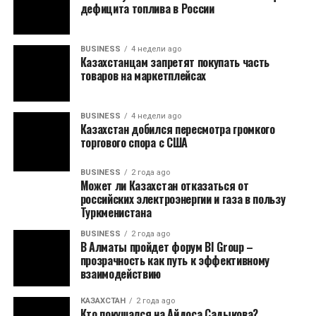
дефицита топлива в России
BUSINESS
4 недели ago
Казахстанцам запретят покупать часть
товаров на маркетплейсах
BUSINESS
4 недели ago
Казахстан добился пересмотра громкого
торгового спора с США
BUSINESS
2 года ago
Может ли Казахстан отказаться от
российских электроэнергии и газа в пользу
Туркменистана
BUSINESS
2 года ago
В Алматы пройдет форум BI Group –
прозрачность как путь к эффективному
взаимодействию
КАЗАХСТАН
2 года ago
Кто покушался на Айдоса Садыкова?