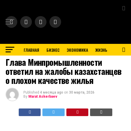
Exit mobile version
ГЛАВНАЯ
БИЗНЕС
ЭКОНОМИКА
ЖИЗНЬ
BUSINESS
Глава Минпромышленности
ответил на жалобы казахстанцев
о плохом качестве жилья
Published
4 месяца ago
on
30 марта, 2026
By
Marat Askerbaev