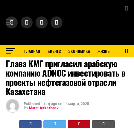
Exit mobile version
ГЛАВНАЯ
БИЗНЕС
ЭКОНОМИКА
ЖИЗНЬ
BUSINESS
Глава КМГ пригласил арабскую
компанию ADNOC инвестировать в
проекты нефтегазовой отрасли
Казахстана
Published
1 год ago
on
11 марта, 2025
By
Marat Askerbaev