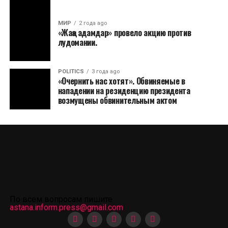
МИР
2 года ago
«Жаңа адамдар» провело акцию против
лудомании.
POLITICS
3 года ago
«Очернить нас хотят». Обвиняемые в
нападении на резиденцию президента
возмущены обвинительным актом
По всем вопросам пишите
astana.inform.press@gmail.com