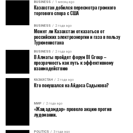
BUSINESS
1 месяц ago
Казахстан добился пересмотра громкого
торгового спора с США
BUSINESS
2 года ago
Может ли Казахстан отказаться от
российских электроэнергии и газа в пользу
Туркменистана
BUSINESS
2 года ago
В Алматы пройдет форум BI Group –
прозрачность как путь к эффективному
взаимодействию
КАЗАХСТАН
2 года ago
Кто покушался на Айдоса Садыкова?
МИР
2 года ago
«Жаңа адамдар» провело акцию против
лудомании.
POLITICS
3 года ago