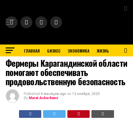
Exit mobile version
ГЛАВНАЯ
БИЗНЕС
ЭКОНОМИКА
ЖИЗНЬ
BUSINESS
Фермеры Карагандинской области
помогают обеспечивать
продовольственную безопасность
Published
9 месяцев ago
on
12 ноября, 2025
By
Marat Askerbaev