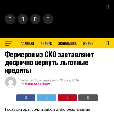
Exit mobile version
ГЛАВНАЯ
БИЗНЕС
ЭКОНОМИКА
ЖИЗНЬ
BUSINESS
Фермеров из СКО заставляют
досрочно вернуть льготные
кредиты
Published
2 месяца ago
on
30 мая, 2026
By
Marat Askerbaev
Госаудиторы сочли забой либо реализацию