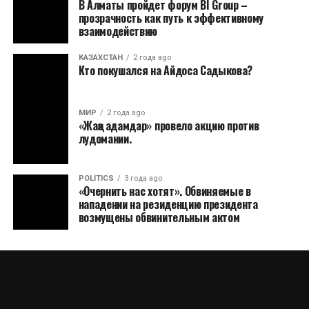
В Алматы пройдет форум BI Group –
прозрачность как путь к эффективному
взаимодействию
КАЗАХСТАН
2 года ago
Кто покушался на Айдоса Садыкова?
МИР
2 года ago
«Жаңа адамдар» провело акцию против
лудомании.
POLITICS
3 года ago
«Очернить нас хотят». Обвиняемые в
нападении на резиденцию президента
возмущены обвинительным актом