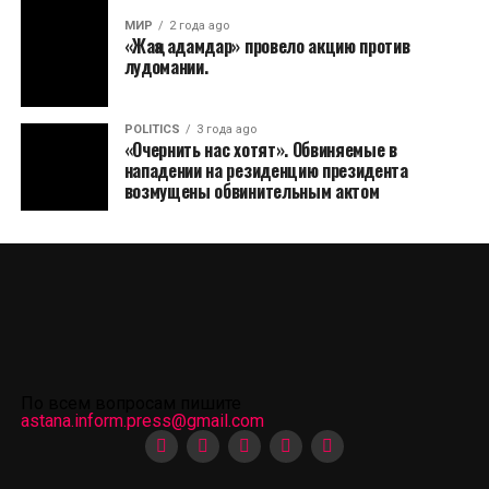
МИР
2 года ago
«Жаңа адамдар» провело акцию против
лудомании.
POLITICS
3 года ago
«Очернить нас хотят». Обвиняемые в
нападении на резиденцию президента
возмущены обвинительным актом
По всем вопросам пишите
astana.inform.press@gmail.com