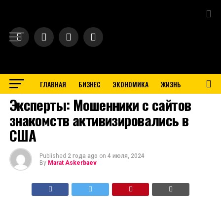
Exit mobile version
ГЛАВНАЯ
БИЗНЕС
ЭКОНОМИКА
ЖИЗНЬ
BUSINESS
Эксперты: Мошенники с сайтов
знакомств активизировались в
США
Published
2 года ago
on
4 июля, 2024
By
Marat Askerbaev