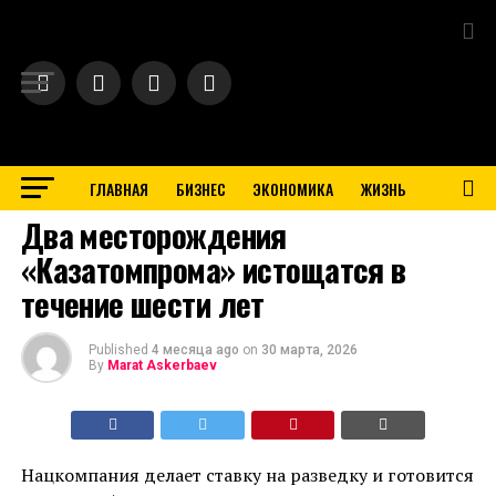
Exit mobile version
ГЛАВНАЯ
БИЗНЕС
ЭКОНОМИКА
ЖИЗНЬ
BUSINESS
Два месторождения
«Казатомпрома» истощатся в
течение шести лет
Published
4 месяца ago
on
30 марта, 2026
By
Marat Askerbaev
Нацкомпания делает ставку на разведку и готовится