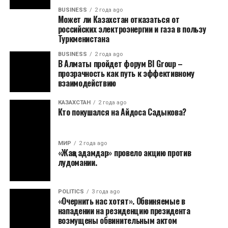
BUSINESS
2 года ago
Может ли Казахстан отказаться от
российских электроэнергии и газа в пользу
Туркменистана
BUSINESS
2 года ago
В Алматы пройдет форум BI Group –
прозрачность как путь к эффективному
взаимодействию
КАЗАХСТАН
2 года ago
Кто покушался на Айдоса Садыкова?
МИР
2 года ago
«Жаңа адамдар» провело акцию против
лудомании.
POLITICS
3 года ago
«Очернить нас хотят». Обвиняемые в
нападении на резиденцию президента
возмущены обвинительным актом