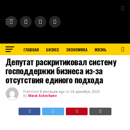
Exit mobile version
ГЛАВНАЯ
БИЗНЕС
ЭКОНОМИКА
ЖИЗНЬ
BUSINESS
Депутат раскритиковал систему
господдержки бизнеса из-за
отсутствия единого подхода
Published
8 месяцев ago
on
24 декабря, 2025
By
Marat Askerbaev