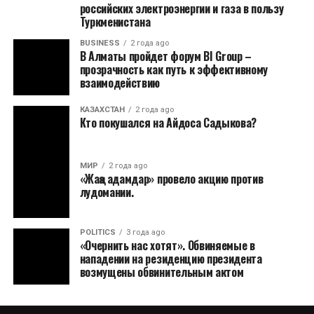
российских электроэнергии и газа в пользу
Туркменистана
BUSINESS
2 года ago
В Алматы пройдет форум BI Group –
прозрачность как путь к эффективному
взаимодействию
КАЗАХСТАН
2 года ago
Кто покушался на Айдоса Садыкова?
МИР
2 года ago
«Жаңа адамдар» провело акцию против
лудомании.
POLITICS
3 года ago
«Очернить нас хотят». Обвиняемые в
нападении на резиденцию президента
возмущены обвинительным актом