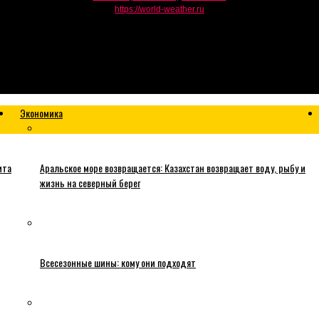
https://world-weather.ru
Экономика
ита
Аральское море возвращается: Казахстан возвращает воду, рыбу и
жизнь на северный берег
Всесезонные шины: кому они подходят