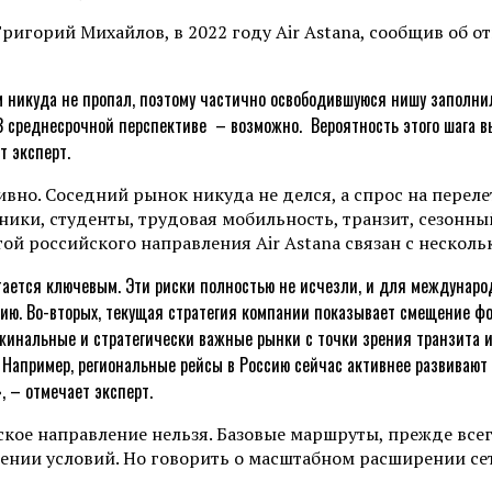
игорий Михайлов, в 2022 году Air Astana, сообщив об от
м никуда не пропал, поэтому частично освободившуюся нишу заполнил
В среднесрочной перспективе – возможно. Вероятность этого шага в
т эксперт.
ивно. Соседний рынок никуда не делся, а спрос на пере
ики, студенты, трудовая мобильность, транзит, сезонный
той российского направления Air Astana связан с неско
тается ключевым. Эти риски полностью не исчезли, и для междунар
ию. Во-вторых, текущая стратегия компании показывает смещение фоку
жинальные и стратегически важные рынки с точки зрения транзита и 
Например, региональные рейсы в Россию сейчас активнее развивают
, – отмечает эксперт.
ское направление нельзя. Базовые маршруты, прежде все
ении условий. Но говорить о масштабном расширении сет