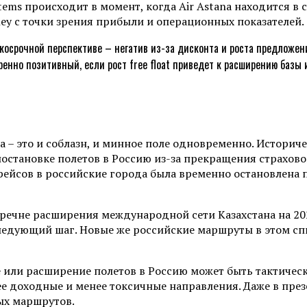
ms происходит в момент, когда Air Astana находится в 
ey с точки зрения прибыли и операционных показателей.
косрочной перспективе – негатив из-за дисконта и роста предложени
ренно позитивный, если рост free float приведет к расширению базы
а – это и соблазн, и минное поле одновременно. Историч
риостановке полетов в Россию из-за прекращения страхо
 рейсов в российские города была временно остановлена
ечне расширения международной сети Казахстана на 2026
следующий шаг. Новые же российские маршруты в этом спи
 или расширение полетов в Россию может быть тактическ
ее доходные и менее токсичные направления. Даже в пре
ых маршрутов.