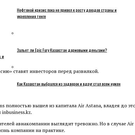
Нефтяной кризис пока не привел к росту доходов страны и
укрепления тенге
Зальет ли Epic Fury Казахстан дармовыми деньгами?
ц и
ссию» ставят инвесторов перед развилкой.
Как Казахстан выбрался из задворок и вдруг стал всем нужен
полностью вышел из капитала Air Astana, владея до это
inbusiness.kz.
ателей авиакомпании выглядит тревожно. Но в случае Air
жизнь компании на практике.