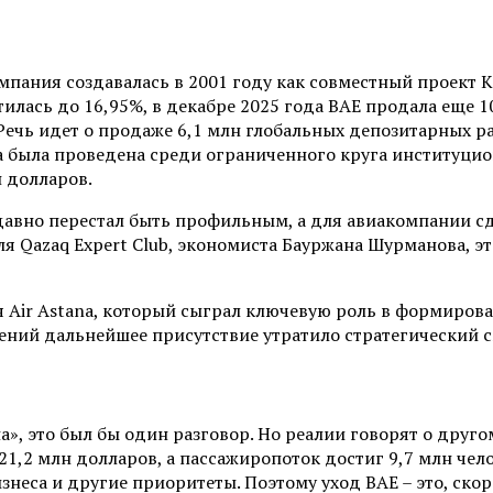
компания создавалась в 2001 году как совместный проект 
тилась до 16,95%, в декабре 2025 года BAE продала еще 1
Речь идет о продаже 6,1 млн глобальных депозитарных ра
 была проведена среди ограниченного круга институцион
н долларов.
давно перестал быть профильным, а для авиакомпании сдел
я Qazaq Expert Club, экономиста Бауржана Шурманова, э
я Air Astana, который сыграл ключевую роль в формиро
ний дальнейшее присутствие утратило стратегический см
на», это был бы один разговор. Но реалии говорят о друг
1,2 млн долларов, а пассажиропоток достиг 9,7 млн челов
знеса и другие приоритеты. Поэтому уход BAE – это, скор