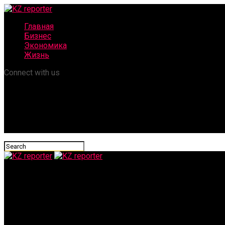
Главная
Бизнес
Экономика
Жизнь
Connect with us
KZ reporter
Что меняет уход BAE Systems из Air Astana