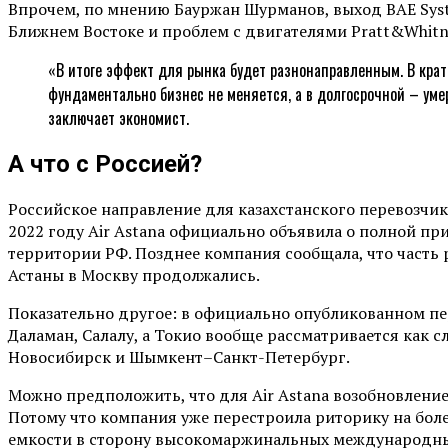
Впрочем, по мнению Бауржан Шурманов, выход BAE Syste
Ближнем Востоке и проблем с двигателями Pratt&Whitn
«В итоге эффект для рынка будет разнонаправленным. В крат
фундаментально бизнес не меняется, а в долгосрочной – уме
заключает экономист.
А что с Россией?
Российское направление для казахстанского перевозчик
2022 году Air Astana официально объявила о полной п
территории РФ. Позднее компания сообщала, что часть
Астаны в Москву продолжались.
Показательно другое: в официально опубликованном пер
Даламан, Салалу, а Токио вообще рассматривается как 
Новосибирск и Шымкент–Санкт-Петербург.
Можно предположить, что для Air Astana возобновление
Потому что компания уже перестроила риторику на бол
емкости в сторону высокомаржинальных международн