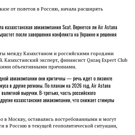
казе от полетов в Россию, начала расширять
а казахстанская авиакомпания Scat. Вернется ли Air Astana
ырастет после завершения конфликта на Украине и решения
леты между Казахстаном и российскими городами
. Казахстанский эксперт, финансист Qazaq Expert Club
лькими объективными причинами.
одной авиакомпании они критичны — речь идет о лизинге
са в другие регионы. По планам на 2026 год, Air Astana
валютной выручки. В-третьих, часть российского
 другие казахстанские авиакомпании, что снижает стимулы
го в Москву, оставались востребованными и могут
и в Россию в текущей геополитической ситуации,