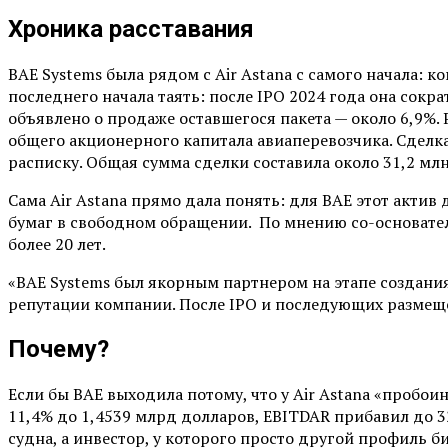
Хроника расставания
BAE Systems была рядом с Air Astana с самого начала: 
последнего начала таять: после IPO 2024 года она сокра
объявлено о продаже оставшегося пакета — около 6,9%. 
общего акционерного капитала авиаперевозчика. Сделка
расписку. Общая сумма сделки составила около 31,2 мл
Сама Air Astana прямо дала понять: для BAE этот актив 
бумаг в свободном обращении. По мнению со-основател
более 20 лет.
«BAE Systems был якорным партнером на этапе создани
репутации компании. После IPO и последующих размеще
Почему?
Если бы BAE выходила потому, что у Air Astana «пробои
11,4% до 1,4539 млрд долларов, EBITDAR прибавил до 32
судна, а инвестор, у которого просто другой профиль би