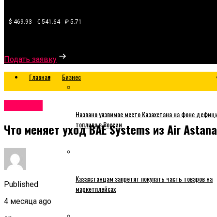
$ 469.93
€ 541.64
₽ 5.71
Узнайте, какой банк готов одобрить вам кредит
Подать заявку
Главная
Бизнес
Business
Названо уязвимое место Казахстана на фоне дефиц
топлива в России
Что меняет уход BAE Systems из Air Astana
Казахстанцам запретят покупать часть товаров на
Published
маркетплейсах
4 месяца ago