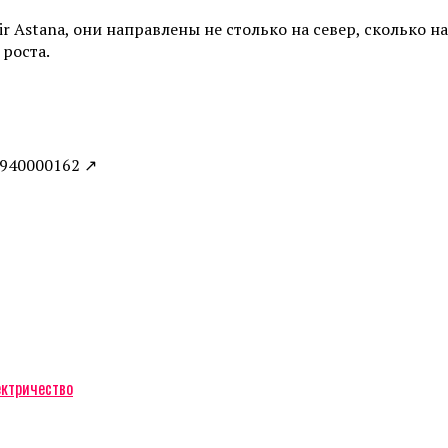
r Astana, они направлены не столько на север, сколько н
роста.
0940000162 ↗
ектричество