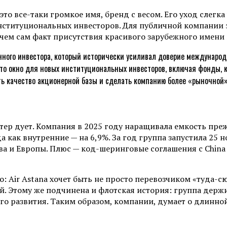
 это все-таки громкое имя, бренд с весом. Его уход слег
нституциональных инвесторов. Для публичной компании э
 чем сам факт присутствия красивого зарубежного имени 
нного инвестора, который исторически усиливал доверие междунаро
— это окно для новых институциональных инвесторов, включая фонды, 
ь качество акционерной базы и сделать компанию более «рыночной»,
 ветер дует. Компания в 2025 году наращивала емкость п
как внутренние — на 6,9%. За год группа запустила 25 но
а и Европы. Плюс — код-шеринговые соглашения с China S
о: Air Astana хочет быть не просто перевозчиком «туда-
. Этому же подчинена и флотская история: группа держит
о развития. Таким образом, компании, думает о длинной 