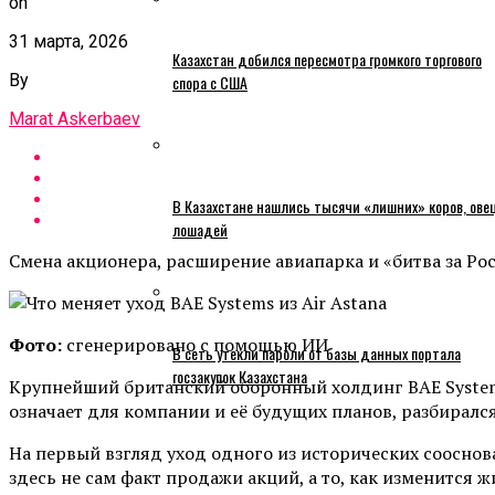
on
31 марта, 2026
Казахстан добился пересмотра громкого торгового
By
спора с США
Marat Askerbaev
В Казахстане нашлись тысячи «лишних» коров, ове
лошадей
Смена акционера, расширение авиапарка и «битва за Ро
Фото:
сгенерировано с помощью ИИ
В сеть утекли пароли от базы данных портала
госзакупок Казахстана
Крупнейший британский оборонный холдинг BAE Systems 
означает для компании и её будущих планов, разбирался 
На первый взгляд уход одного из исторических сооснов
здесь не сам факт продажи акций, а то, как изменится 