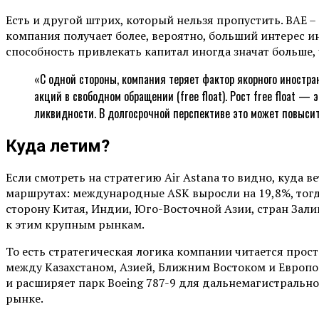
Есть и другой штрих, который нельзя пропустить. BAE –
компания получает более, вероятно, больший интерес и
способность привлекать капитал иногда значат больше,
«С одной стороны, компания теряет фактор якорного иностра
акций в свободном обращении (free float). Рост free float 
ликвидности. В долгосрочной перспективе это может повысит
Куда летим?
Если смотреть на стратегию Air Astana то видно, куда
маршрутах: международные ASK выросли на 19,8%, тогда 
сторону Китая, Индии, Юго-Восточной Азии, стран Залив
к этим крупным рынкам.
То есть стратегическая логика компании читается прост
между Казахстаном, Азией, Ближним Востоком и Европой
и расширяет парк Boeing 787-9 для дальнемагистральног
рынке.