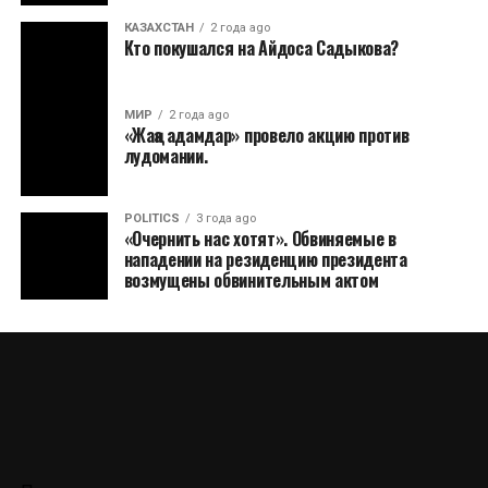
КАЗАХСТАН
2 года ago
Кто покушался на Айдоса Садыкова?
МИР
2 года ago
«Жаңа адамдар» провело акцию против
лудомании.
POLITICS
3 года ago
«Очернить нас хотят». Обвиняемые в
нападении на резиденцию президента
возмущены обвинительным актом