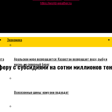
https://world-weather.ru
Экономика
ита
Аральское море возвращается: Казахстан возвращает воду, рыбу и
жизнь на северный берег
еру с субсидиями на сотни миллионов тен
Всесезонные шины: кому они подходят