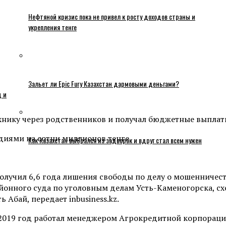
Нефтяной кризис пока не привел к росту доходов страны и
укрепления тенге
Зальет ли Epic Fury Казахстан дармовыми деньгами?
ц и
ику через родственников и получал бюджетные выплаты 
Как Казахстан выбрался из задворок и вдруг стал всем нужен
лучил 6,6 года лишения свободы по делу о мошенничес
айонного суда по уголовным делам Усть-Каменогорска, сх
Абай, передает inbusiness.kz.
о 2019 год работал менеджером Агрокредитной корпораци