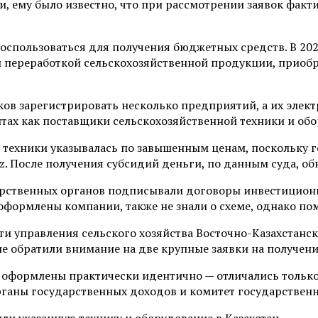
и, ему было известно, что при рассмотрении заявок фак
спользоваться для получения бюджетных средств. В 2020
переработкой сельскохозяйственной продукции, приобр
иков зарегистрировать несколько предприятий, а их эле
тах как поставщики сельскохозяйственной техники и об
техники указывалась по завышенным ценам, поскольку г
kz. После получения субсидий деньги, по данным суда, о
дарственных органов подписывали договоры инвестицион
оформлены компании, также не знали о схеме, однако по
и управления сельского хозяйства Восточно-Казахстанск
ие обратили внимание на две крупные заявки на получени
оформлены практически идентично — отличались только 
органы государственных доходов и комитет государствен
или указанную технику и оборудование в Казахстан.