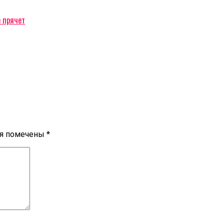
е прячет
ля помечены
*