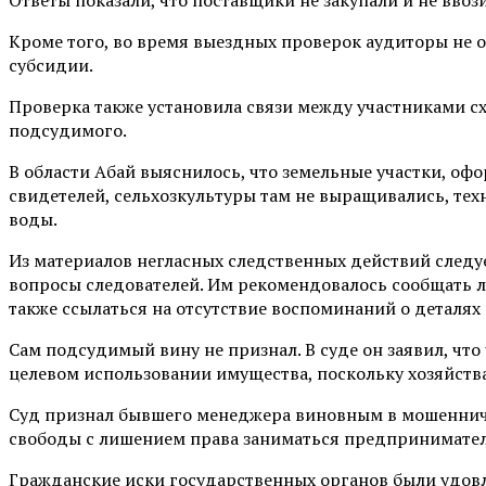
Кроме того, во время выездных проверок аудиторы не 
субсидии.
Проверка также установила связи между участниками сх
подсудимого.
В области Абай выяснилось, что земельные участки, оф
свидетелей, сельхозкультуры там не выращивались, техн
воды.
Из материалов негласных следственных действий следуе
вопросы следователей. Им рекомендовалось сообщать ло
также ссылаться на отсутствие воспоминаний о деталях 
Сам подсудимый вину не признал. В суде он заявил, чт
целевом использовании имущества, поскольку хозяйства
Суд признал бывшего менеджера виновным в мошенничес
свободы с лишением права заниматься предприниматель
Гражданские иски государственных органов были удовле