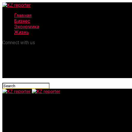
Главная
Бизнес
Экономика
Жизнь
Connect with us
KZ reporter
Бывший менеджер АКК получил срок за аферу с субсидиями н