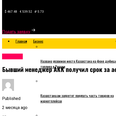
$ 467.48
€ 539.52
₽ 5.73
Узнайте, какой банк готов одобрить вам кредит
Подать заявку
Главная
Бизнес
Business
Названо уязвимое место Казахстана на фоне дефиц
топлива в России
Бывший менеджер АКК получил срок за аф
Казахстанцам запретят покупать часть товаров на
Published
маркетплейсах
2 месяца ago