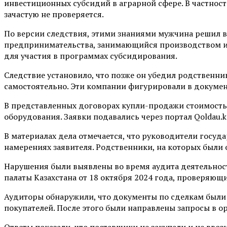
инвестиционных субсидий в аграрной сфере. В частност
зачастую не проверяется.
По версии следствия, этими знаниями мужчина решил во
предпринимательства, занимающийся производством и 
для участия в программах субсидирования.
Следствие установило, что позже он убедил родственн
самостоятельно. Эти компании фигурировали в докумен
В представленных договорах купли-продажи стоимость 
оборудования. Заявки подавались через портал Qoldau.
В материалах дела отмечается, что руководители госу
намерениях заявителя. Родственники, на которых были 
Нарушения были выявлены во время аудита деятельност
палаты Казахстана от 18 октября 2024 года, проверяющ
Аудиторы обнаружили, что документы по сделкам были 
покупателей. После этого были направлены запросы в 
Ответы показали, что поставщики не закупали и не ввоз