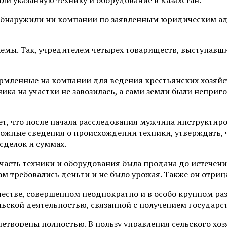
обнаружили ни компании по заявленным юридическим адр
емы. Так, учредителем четырех товариществ, выступавши
ормленные на компании для ведения крестьянских хозяйс
ика на участки не завозилась, а сами земли были неприг
т, что после начала расследования мужчина инструктиро
жные сведения о происхождении техники, утверждать, чт
сделок и суммах.
о часть техники и оборудования была продана до истечен
м требовались деньги и не было урожая. Также он отриц
тве, совершенном неоднократно и в особо крупном разм
ской деятельностью, связанной с получением государств
творены полностью. В пользу управления сельского хозя