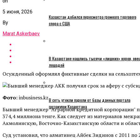
on
5 июня, 2026
Казахстан добился пересмотра громкого торгового
By
спора с США
Marat Askerbaev
В Казахстане нашлись тысячи «лишних» коров, ове
лошадей
Осужденный оформлял фиктивные сделки на сельхозтехн
Фото:
inbusiness.kz
В сеть утекли пароли от базы данных портала
госзакупок Казахстана
Бывший менеджер "Аграрной кредитной корпорации" по
374,4 миллиона тенге. Как следует из материалов межр
Акмолинскую, Восточно-Казахстанскую области и область 
Суд установил, что алматинец Айбек Зидинов с 2011 п