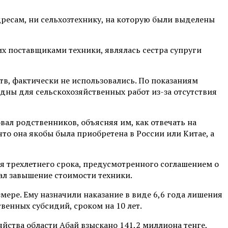
есам, ни сельхозтехнику, на которую были выделены
х поставщиками техники, являлась сестра супруги
тв, фактически не использовались. По показаниям
одны для сельскохозяйственных работ из-за отсутствия
вал родственников, объясняя им, как отвечать на
о она якобы была приобретена в России или Китае, а
ия трехлетнего срока, предусмотренного соглашением о
ал завышение стоимости техники.
ере. Ему назначили наказание в виде 6,6 года лишения
енных субсидий, сроком на 10 лет.
йства области Абай взыскано 141,2 миллиона тенге,