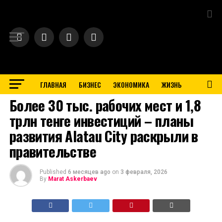
Exit mobile version
ГЛАВНАЯ
БИЗНЕС
ЭКОНОМИКА
ЖИЗНЬ
BUSINESS
Более 30 тыс. рабочих мест и 1,8
трлн тенге инвестиций – планы
развития Alatau City раскрыли в
правительстве
Published
6 месяцев ago
on
3 февраля, 2026
By
Marat Askerbaev