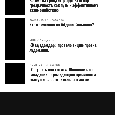
В Алматы пройдет форум BI Group –
прозрачность как путь к эффективному
взаимодействию
КАЗАХСТАН
2 года ago
Кто покушался на Айдоса Садыкова?
МИР
2 года ago
«Жаңа адамдар» провело акцию против
лудомании.
POLITICS
3 года ago
«Очернить нас хотят». Обвиняемые в
нападении на резиденцию президента
возмущены обвинительным актом