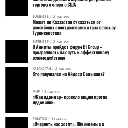
торгового спора с США
BUSINESS
2 года ago
Может ли Казахстан отказаться от
российских электроэнергии и газа в пользу
Туркменистана
BUSINESS
2 года ago
В Алматы пройдет форум BI Group –
прозрачность как путь к эффективному
взаимодействию
КАЗАХСТАН
2 года ago
Кто покушался на Айдоса Садыкова?
МИР
2 года ago
«Жаңа адамдар» провело акцию против
лудомании.
POLITICS
3 года ago
«Очернить нас хотят». Обвиняемые в