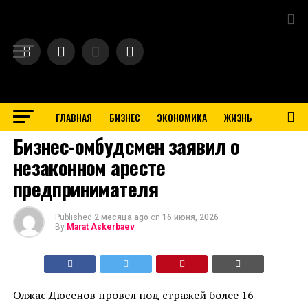
Exit mobile version
ГЛАВНАЯ
БИЗНЕС
ЭКОНОМИКА
ЖИЗНЬ
BUSINESS
Бизнес-омбудсмен заявил о
незаконном аресте
предпринимателя
Published
2 месяца ago
on
16 июня, 2026
By
Marat Askerbaev
Олжас Дюсенов провел под стражей более 16