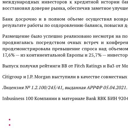
международных инвесторов к кредитной истории бан
восстановил доверие рынка, обеспечив заметное улуч
Банк досрочно и в полном объеме осуществил возвра
результате работы по оздоровлению баланса, повысил 
Размещение было успешно реализовано несмотря на п
продвигалась посредством очных встреч и конференц
продемонстрировала превышение спроса над объемом в
17,6% — из континентальной Европы и 25,7% — инвесторы
Выпуск получил рейтинги BB от Fitch Ratings и Ba3 от M
Citigroup и J.P. Morgan выступили в качестве совместн
Лицензия № 1.2.100/245/41, выданная АРРФР 05.04.2021.
Inbusiness 100 Компании в материале Bank RBK БИН 920