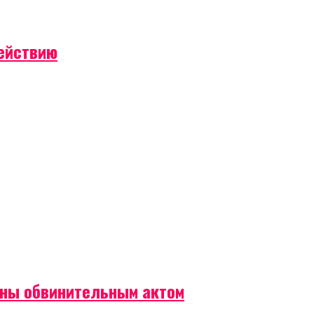
действию
ены обвинительным актом