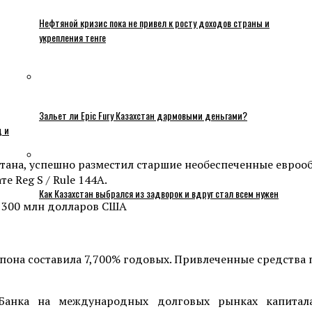
Нефтяной кризис пока не привел к росту доходов страны и
укрепления тенге
Зальет ли Epic Fury Казахстан дармовыми деньгами?
ц и
стана, успешно разместил старшие необеспеченные евро
е Reg S / Rule 144A.
Как Казахстан выбрался из задворок и вдруг стал всем нужен
купона составила 7,700% годовых. Привлеченные средств
Банка на международных долговых рынках капитал