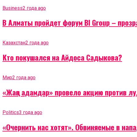
Business
2 года ago
В Алматы пройдет форум BI Group – проз
Казахстан
2 года ago
Кто покушался на Айдоса Садыкова?
Мир
2 года ago
«Жаңа адамдар» провело акцию против лу
Politics
3 года ago
«Очернить нас хотят». Обвиняемые в на