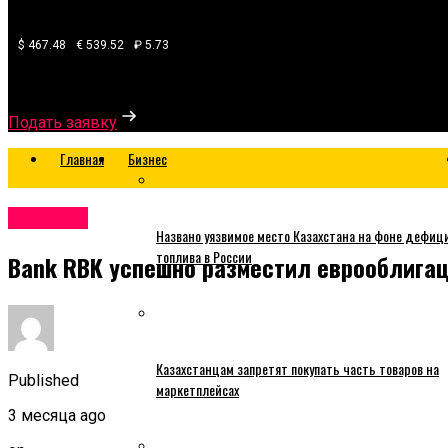
$ 467.48
€ 539.52
₽ 5.73
Узнайте, какой банк готов одобрить вам кредит
Подать заявку
Главная
Бизнес
Business
Названо уязвимое место Казахстана на фоне дефиц
топлива в России
Bank RBK успешно разместил еврооблига
Казахстанцам запретят покупать часть товаров на
Published
маркетплейсах
3 месяца ago