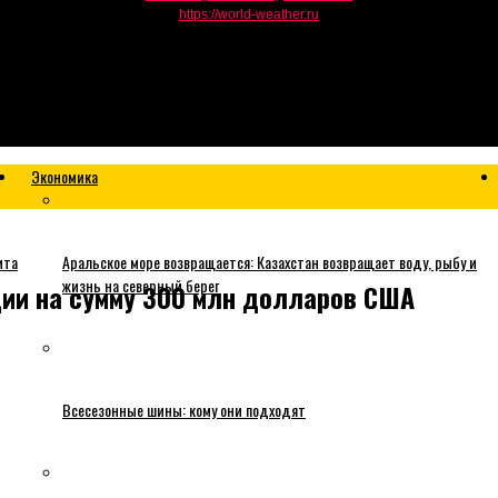
https://world-weather.ru
Экономика
ита
Аральское море возвращается: Казахстан возвращает воду, рыбу и
жизнь на северный берег
ции на сумму 300 млн долларов США
Всесезонные шины: кому они подходят