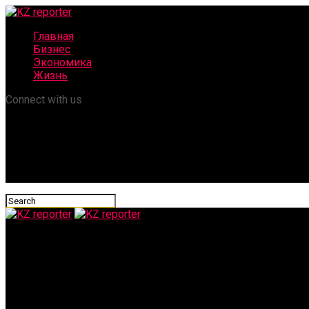
Главная
Бизнес
Экономика
Жизнь
Connect with us
KZ reporter
Bank RBK успешно разместил еврооблигации на сумму 300 мл