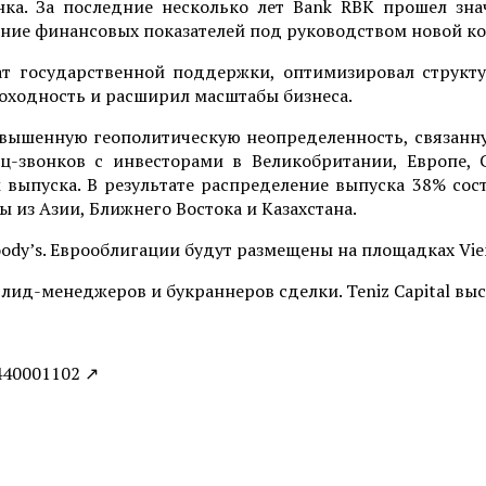
ка. За последние несколько лет Bank RBK прошел зн
шение финансовых показателей под руководством новой 
т государственной поддержки, оптимизировал структу
доходность и расширил масштабы бизнеса.
овышенную геополитическую неопределенность, связанн
-звонков с инвесторами в Великобритании, Европе, 
ыпуска. В результате распределение выпуска 38% сос
 из Азии, Ближнего Востока и Казахстана.
oody’s. Еврооблигации будут размещены на площадках Vien
ых лид-менеджеров и букраннеров сделки. Teniz Capital 
440001102 ↗