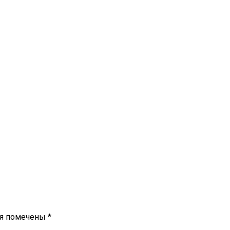
ля помечены
*