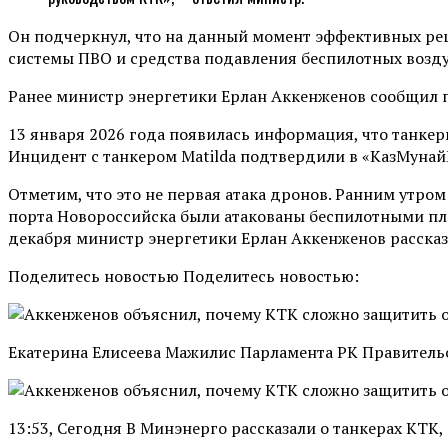
Он подчеркнул, что на данный момент эффективных реш
системы ПВО и средства подавления беспилотных возд
Ранее министр энергетики Ерлан Аккенженов сообщил п
13 января 2026 года появилась информация, что танке
Инцидент с танкером Matilda подтвердили в «КазМунайГ
Отметим, что это не первая атака дронов. Ранним утр
порта Новороссийска были атакованы беспилотными пла
декабря министр энергетики Ерлан Аккенженов рассказа
Поделитесь новостью Поделитесь новостью:
Екатерина Елисеева Мажилис Парламента РК Правительс
13:53, Сегодня В Минэнерго рассказали о танкерах КТК