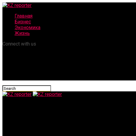
Главная
Бизнес
Экономика
Жизнь
Connect with us
KZ reporter
Аккенженов объяснил, почему КТК сложно защитить от атак 