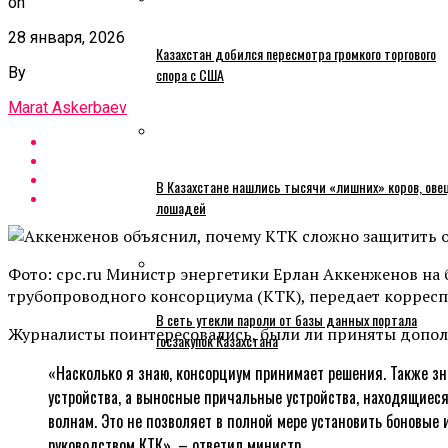
on
28 января, 2026
Казахстан добился пересмотра громкого торгового
By
спора с США
Marat Askerbaev
В Казахстане нашлись тысячи «лишних» коров, ове
лошадей
Фото: cpc.ru Министр энергетики Ерлан Аккенженов на
трубопроводного консорциума (КТК), передает корресп
В сеть утекли пароли от базы данных портала
Журналисты поинтересовались, были ли приняты допол
госзакупок Казахстана
«Насколько я знаю, консорциум принимает решения. Также зна
устройства, а выносные причальные устройства, находящиеся
волнам. Это не позволяет в полной мере установить боновые 
руководством КТК», – ответил министр.