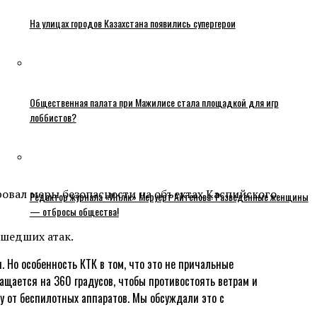
На улицах городов Казахстана появились супергерои
Общественная палата при Мажилисе стала площадкой для игр
лоббистов?
овал меры безопасности на объектах Каспийского
Редактор журнала «Игілік» Меруерт Айтенова: Разведенные женщины
— отбросы общества!
шедших атак.
. Но особенность КТК в том, что это не причальные
ащается на 360 градусов, чтобы противостоять ветрам и
у от беспилотных аппаратов. Мы обсуждали это с