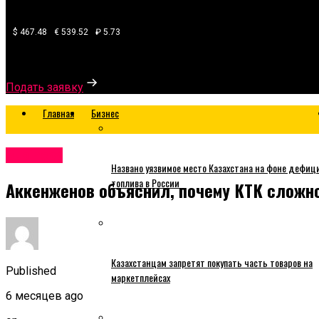
$ 467.48
€ 539.52
₽ 5.73
Узнайте, какой банк готов одобрить вам кредит
Подать заявку
Главная
Бизнес
Business
Названо уязвимое место Казахстана на фоне дефиц
топлива в России
Аккенженов объяснил, почему КТК сложно
Казахстанцам запретят покупать часть товаров на
Published
маркетплейсах
6 месяцев ago