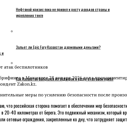
Нефтяной кризис пока не привел к росту доходов страны и
укрепления тенге
Зальет ли Epic Fury Казахстан дармовыми деньгами?
ц и
 брифинге в Мажилисе 28 января 2026 года прокомментир
Как Казахстан выбрался из задворок и вдруг стал всем нужен
ондент Zakon.kz.
нительные меры по усилению безопасности после произо
ю, что российская сторона помогает в обеспечении мер безопасности
 в 20-40 километрах от берега. Это подвижный механизм, который вр
или сетевые ограждения, закрепленные ко дну, что затрудняет защит