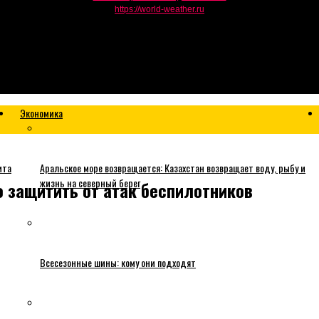
https://world-weather.ru
Экономика
ита
Аральское море возвращается: Казахстан возвращает воду, рыбу и
жизнь на северный берег
 защитить от атак беспилотников
Всесезонные шины: кому они подходят