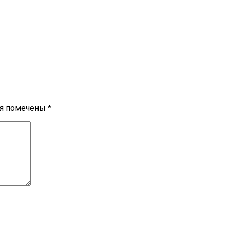
ля помечены
*