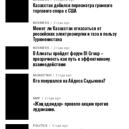
Казахстан добился пересмотра громкого
торгового спора с США
BUSINESS
2 года ago
Может ли Казахстан отказаться от
российских электроэнергии и газа в пользу
Туркменистана
BUSINESS
2 года ago
В Алматы пройдет форум BI Group –
прозрачность как путь к эффективному
взаимодействию
КАЗАХСТАН
2 года ago
Кто покушался на Айдоса Садыкова?
МИР
2 года ago
«Жаңа адамдар» провело акцию против
лудомании.
POLITICS
3 года ago