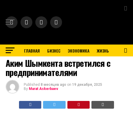
Exit mobile version
ГЛАВНАЯ
БИЗНЕС
ЭКОНОМИКА
ЖИЗНЬ
BUSINESS
Аким Шымкента встретился с
предпринимателями
Published
8 месяцев ago
on
19 декабря, 2025
By
Marat Askerbaev