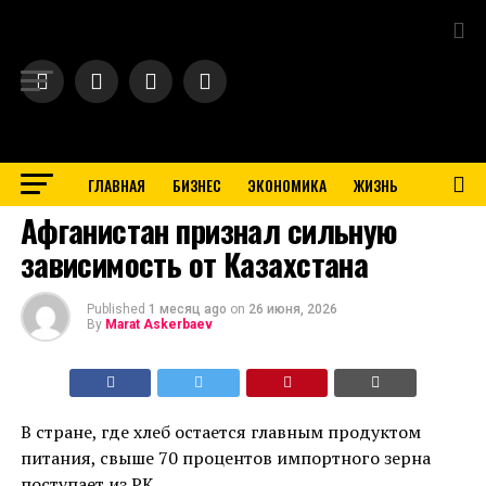
Exit mobile version
ГЛАВНАЯ
БИЗНЕС
ЭКОНОМИКА
ЖИЗНЬ
BUSINESS
Афганистан признал сильную
зависимость от Казахстана
Published
1 месяц ago
on
26 июня, 2026
By
Marat Askerbaev
В стране, где хлеб остается главным продуктом
питания, свыше 70 процентов импортного зерна
поступает из РК