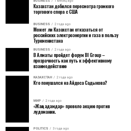
BUSINESS
1 месяц ago
Казахстан добился пересмотра громкого
торгового спора с США
BUSINESS
2 года ago
Может ли Казахстан отказаться от
российских электроэнергии и газа в пользу
Туркменистана
BUSINESS
2 года ago
В Алматы пройдет форум BI Group –
прозрачность как путь к эффективному
взаимодействию
КАЗАХСТАН
2 года ago
Кто покушался на Айдоса Садыкова?
МИР
2 года ago
«Жаңа адамдар» провело акцию против
лудомании.
POLITICS
3 года ago