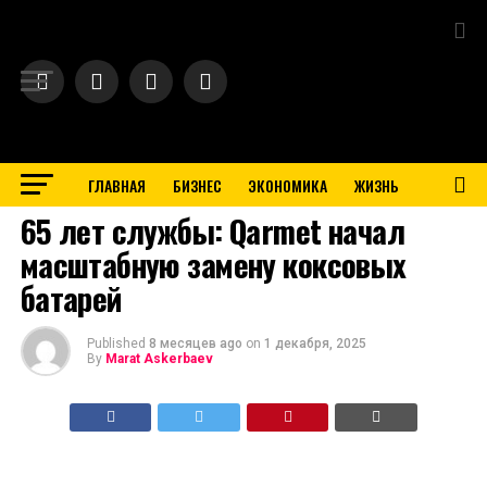
Exit mobile version
ГЛАВНАЯ
БИЗНЕС
ЭКОНОМИКА
ЖИЗНЬ
BUSINESS
65 лет службы: Qarmet начал
масштабную замену коксовых
батарей
Published
8 месяцев ago
on
1 декабря, 2025
By
Marat Askerbaev