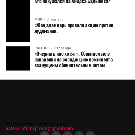
Кто покушался на Айдоса Садыкова?
МИР
2 года ago
«Жаңа адамдар» провело акцию против
лудомании.
POLITICS
3 года ago
«Очернить нас хотят». Обвиняемые в
нападении на резиденцию президента
возмущены обвинительным актом
По всем вопросам пишите
astana.inform.press@gmail.com