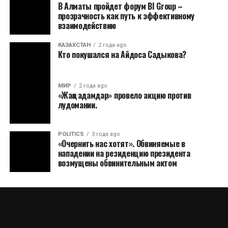
В Алматы пройдет форум BI Group –
прозрачность как путь к эффективному
взаимодействию
КАЗАХСТАН
2 года ago
Кто покушался на Айдоса Садыкова?
МИР
2 года ago
«Жаңа адамдар» провело акцию против
лудомании.
POLITICS
3 года ago
«Очернить нас хотят». Обвиняемые в
нападении на резиденцию президента
возмущены обвинительным актом