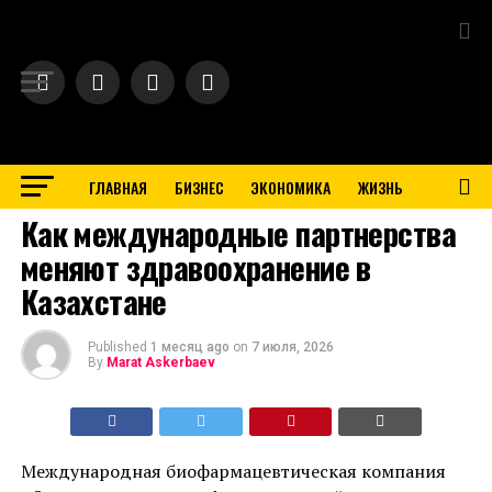
Exit mobile version
ГЛАВНАЯ
БИЗНЕС
ЭКОНОМИКА
ЖИЗНЬ
BUSINESS
Как международные партнерства
меняют здравоохранение в
Казахстане
Published
1 месяц ago
on
7 июля, 2026
By
Marat Askerbaev
Международная биофармацевтическая компания