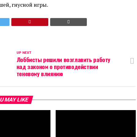
ей, гнусной игры.
UP NEXT
Лоббисты решили возглавить работу
над законом о противодействии
теневому влиянию
U MAY LIKE