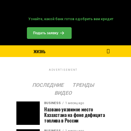
Точный прогноз погоды в Астане
https://world-weather.ru
Узнайте, какой банк готов одобрить вам кредит
Подать заявку
ЖИЗНЬ
ADVERTISEMENT
ПОСЛЕДНИЕ
ТРЕНДЫ
ВИДЕО
BUSINESS
1 месяц ago
Названо уязвимое место
Казахстана на фоне дефицита
топлива в России
BUSINESS
1 месяц ago