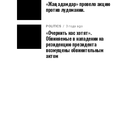
«Жаңа адамдар» провело акцию
против лудомании.
POLITICS
3 года ago
«Очернить нас хотят».
Обвиняемые в нападении на
резиденцию президента
возмущены обвинительным
актом