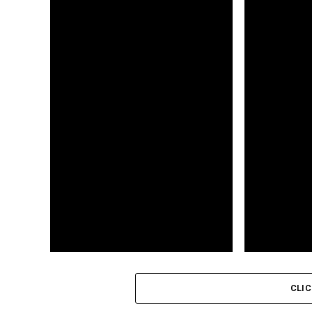
Лоббисты решили возглавить работу
Кто покушалс
над законом о противодействии
теневому влиянию
Наталья Малярчук и Марат Шибутов
НОВЫЙ АРМА
убеждают общественность
CLI
Казахстана в том, что лудомания – не