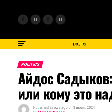
$ 469.93
€ 541.64
₽ 5.71
ГЛАВНАЯ
POLITICS
Айдос Садыков:
или кому это на
Published
2 года ago
on
3 июля, 2024