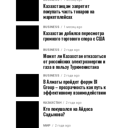
Казахстанцам запретят
покупать часть товаров на
маркетплейсах
BUSINESS
1 месяц ago
Казахстан добился пересмотра
громкого торгового спора с США
BUSINESS
2 года ago
Может ли Казахстан отказаться
от российских электроэнергии и
газа в пользу Туркменистана
BUSINESS
2 года ago
В Алматы пройдет форум BI
Group – прозрачность как путь к
эффективному взаимодействию
КАЗАХСТАН
2 года ago
Кто покушался на Айдоса
Садыкова?
МИР
2 года ago