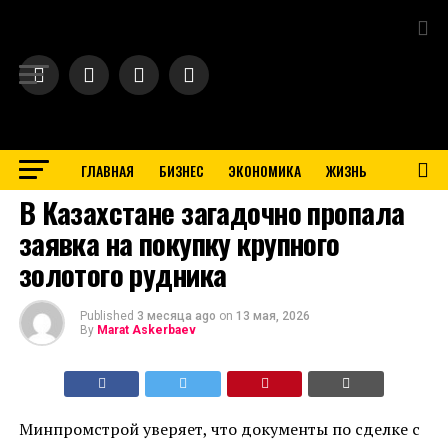
Exit mobile version
ГЛАВНАЯ
БИЗНЕС
ЭКОНОМИКА
ЖИЗНЬ
BUSINESS
В Казахстане загадочно пропала
заявка на покупку крупного
золотого рудника
Published
3 месяца ago
on
13 мая, 2026
By
Marat Askerbaev
Минпромстрой уверяет, что документы по сделке с