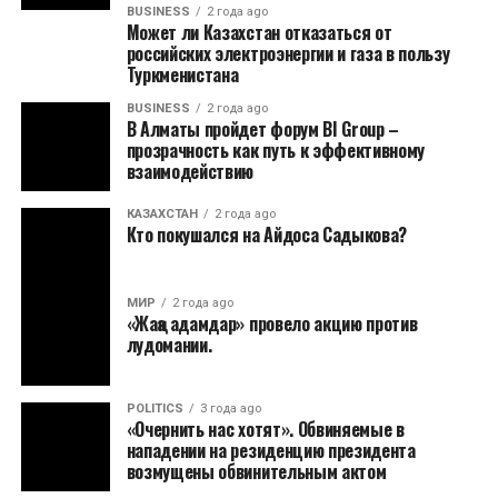
BUSINESS
2 года ago
Может ли Казахстан отказаться от
российских электроэнергии и газа в пользу
Туркменистана
BUSINESS
2 года ago
В Алматы пройдет форум BI Group –
прозрачность как путь к эффективному
взаимодействию
КАЗАХСТАН
2 года ago
Кто покушался на Айдоса Садыкова?
МИР
2 года ago
«Жаңа адамдар» провело акцию против
лудомании.
POLITICS
3 года ago
«Очернить нас хотят». Обвиняемые в
нападении на резиденцию президента
возмущены обвинительным актом