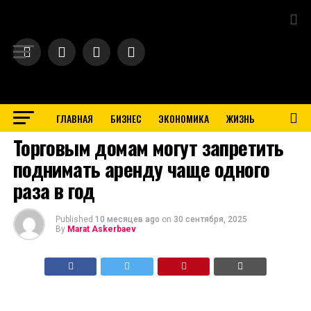
Exit mobile version
ГЛАВНАЯ
БИЗНЕС
ЭКОНОМИКА
ЖИЗНЬ
BUSINESS
Торговым домам могут запретить
поднимать аренду чаще одного
раза в год
Published
10 месяцев ago
on
30 сентября, 2025
By
Marat Askerbaev