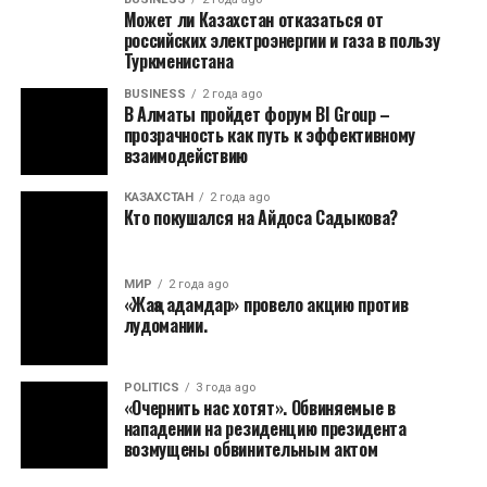
Может ли Казахстан отказаться от
российских электроэнергии и газа в пользу
Туркменистана
BUSINESS
2 года ago
В Алматы пройдет форум BI Group –
прозрачность как путь к эффективному
взаимодействию
КАЗАХСТАН
2 года ago
Кто покушался на Айдоса Садыкова?
МИР
2 года ago
«Жаңа адамдар» провело акцию против
лудомании.
POLITICS
3 года ago
«Очернить нас хотят». Обвиняемые в
нападении на резиденцию президента
возмущены обвинительным актом