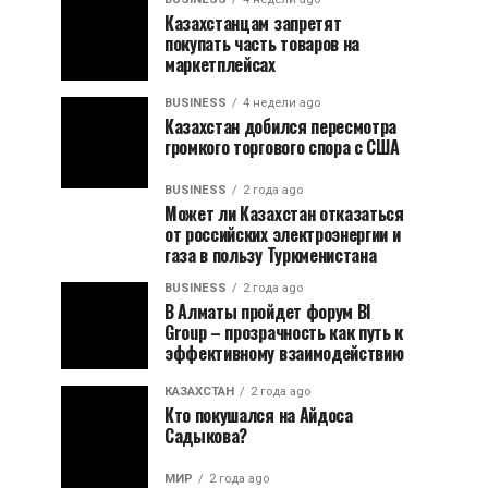
Казахстанцам запретят
покупать часть товаров на
маркетплейсах
BUSINESS
4 недели ago
Казахстан добился пересмотра
громкого торгового спора с США
BUSINESS
2 года ago
Может ли Казахстан отказаться
от российских электроэнергии и
газа в пользу Туркменистана
BUSINESS
2 года ago
В Алматы пройдет форум BI
Group – прозрачность как путь к
эффективному взаимодействию
КАЗАХСТАН
2 года ago
Кто покушался на Айдоса
Садыкова?
МИР
2 года ago