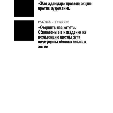
«Жаңа адамдар» провело акцию
против лудомании.
POLITICS
3 года ago
«Очернить нас хотят».
Обвиняемые в нападении на
резиденцию президента
возмущены обвинительным
актом