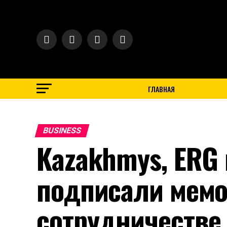
$ 467.48
€ 539.52
₽ 5.73
ГЛАВНАЯ
BUSINESS
Kazakhmys, ERG 
подписали мемо
сотрудничестве