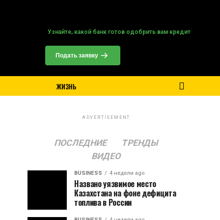
Точный прогноз погоды в Астане
https://world-weather.ru
Узнайте, какой банк готов одобрить вам кредит
Подать заявку
ЖИЗНЬ
ADVERTISEMENT
ПОСЛЕДНИЕ
ТРЕНДЫ
ВИДЕО
BUSINESS
4 недели ago
Названо уязвимое место
Казахстана на фоне дефицита
топлива в России
BUSINESS
4 недели ago