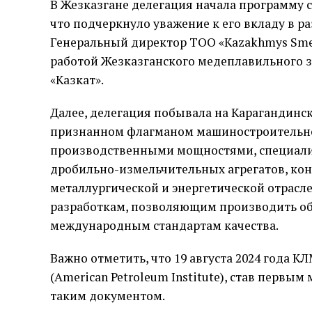
В Жезказгане делегация начала программу 
что подчеркнуло уважение к его вкладу в р
Генеральный директор ТОО «Kazakhmys Smel
работой Жезказганского медеплавильного з
«Казкат».
Далее, делегация побывала на Карагандин
признанном флагманом машиностроительно
производственными мощностями, специали
дробильно-измельчительных агрегатов, ко
металлургической и энергетической отрасл
разработкам, позволяющим производить об
международным стандартам качества.
Важно отметить, что 19 августа 2024 года
(American Petroleum Institute), став перв
таким документом.