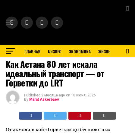
Exit mobile version
ГЛАВНАЯ
БИЗНЕС
ЭКОНОМИКА
ЖИЗНЬ
BUSINESS
Как Астана 80 лет искала
идеальный транспорт — от
Горветки до LRT
Published
2 месяца ago
on
10 июня, 2026
By
Marat Askerbaev
От акмолинской «Горветки» до беспилотных