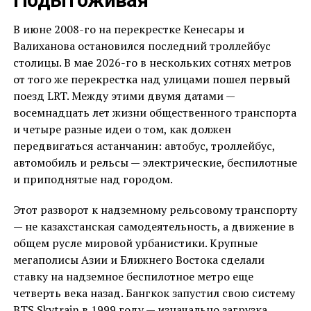
Подытоживая
В июне 2008-го на перекрестке Кенесары и
Валиханова остановился последний троллейбус
столицы. В мае 2026-го в нескольких сотнях метров
от того же перекрестка над улицами пошел первый
поезд LRT. Между этими двумя датами —
восемнадцать лет жизни общественного транспорта
и четыре разные идеи о том, как должен
передвигаться астанчанин: автобус, троллейбус,
автомобиль и рельсы — электрические, беспилотные
и приподнятые над городом.
Этот разворот к надземному рельсовому транспорту
— не казахстанская самодеятельность, а движение в
общем русле мировой урбанистики. Крупные
мегаполисы Азии и Ближнего Востока сделали
ставку на надземное беспилотное метро еще
четверть века назад. Бангкок запустил свою систему
BTS Skytrain в 1999 году — изначально загрузка