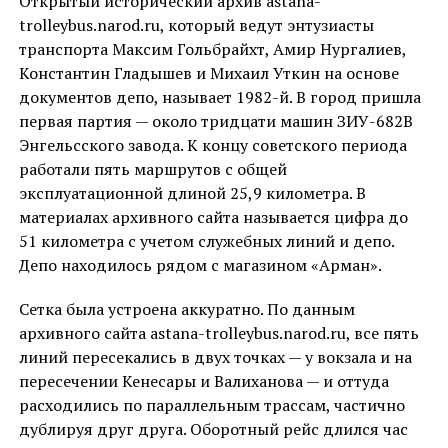
Открытый исторический архив astana-
trolleybus.narod.ru, который ведут энтузиасты
транспорта Максим Гольбрайхт, Амир Нургалиев,
Константин Гладышев и Михаил Уткин на основе
документов депо, называет 1982-й. В город пришла
первая партия — около тридцати машин ЗИУ-682В
Энгельсского завода. К концу советского периода
работали пять маршрутов с общей
эксплуатационной длиной 25,9 километра. В
материалах архивного сайта называется цифра до
51 километра с учетом служебных линий и депо.
Депо находилось рядом с магазином «Арман».
Сетка была устроена аккуратно. По данным
архивного сайта astana-trolleybus.narod.ru, все пять
линий пересекались в двух точках — у вокзала и на
пересечении Кенесары и Валиханова — и оттуда
расходились по параллельным трассам, частично
дублируя друг друга. Оборотный рейс длился час