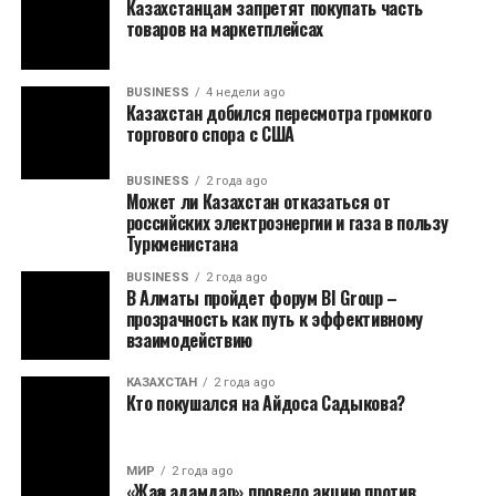
Казахстанцам запретят покупать часть
товаров на маркетплейсах
BUSINESS
4 недели ago
Казахстан добился пересмотра громкого
торгового спора с США
BUSINESS
2 года ago
Может ли Казахстан отказаться от
российских электроэнергии и газа в пользу
Туркменистана
BUSINESS
2 года ago
В Алматы пройдет форум BI Group –
прозрачность как путь к эффективному
взаимодействию
КАЗАХСТАН
2 года ago
Кто покушался на Айдоса Садыкова?
МИР
2 года ago
«Жаңа адамдар» провело акцию против