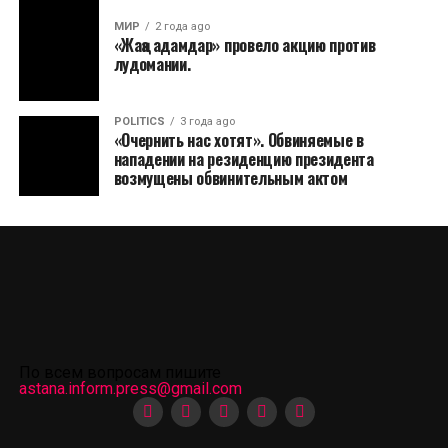
МИР
2 года ago
«Жаңа адамдар» провело акцию против
лудомании.
POLITICS
3 года ago
«Очернить нас хотят». Обвиняемые в
нападении на резиденцию президента
возмущены обвинительным актом
По всем вопросам пишите
astana.inform.press@gmail.com