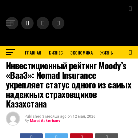
Exit mobile version
ГЛАВНАЯ
БИЗНЕС
ЭКОНОМИКА
ЖИЗНЬ
BUSINESS
Инвестиционный рейтинг Moody’s
«Baa3»: Nomad Insurance
укрепляет статус одного из самых
надежных страховщиков
Казахстана
Published
3 месяца ago
on
12 мая, 2026
By
Marat Askerbaev